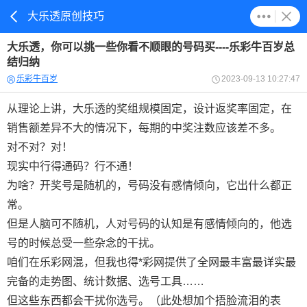
大乐透原创技巧
大乐透，你可以挑一些你看不顺眼的号码买----乐彩牛百岁总
结归纳
乐彩牛百岁
2023-09-13 10:27:47
从理论上讲，大乐透的奖组规模固定，设计返奖率固定，在
销售额差异不大的情况下，每期的中奖注数应该差不多。
对不对？对！
现实中行得通码？行不通！
为啥？开奖号是随机的，号码没有感情倾向，它出什么都正
常。
但是人脑可不随机，人对号码的认知是有感情倾向的，他选
号的时候总受一些杂念的干扰。
咱们在乐彩网混，但我也得*彩网提供了全网最丰富最详实最
完备的走势图、统计数据、选号工具……
但这些东西都会干扰你选号。（此处想加个捂脸流泪的表