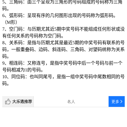
5、三角码：由三个呈现为三角形的号码组成的号码称为三角
码。
6、弧形码：呈现有序的几何图形出现的号码称为弧形码。
（M形）
7、空门码：与历期尤其近5期中奖号码不能组成任何形状或没
有任何关系的号码称为空门码。
8、关系码：是指与历期尤其是最近5期的中奖号码有联系的号
码，一般重叠码、边码、斜连码、三角码、对望码统称为关系
码。
9、相连码：又称连号，是指中奖号码中后一个号码与前一个
号码相减为1的号码。
10、同位码：也叫同尾号，是指一组中奖号码中尾数相同的号
码。